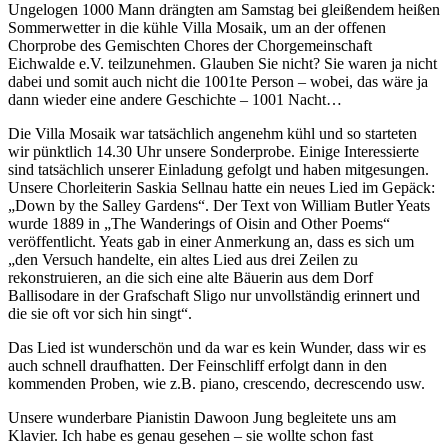
Ungelogen 1000 Mann drängten am Samstag bei gleißendem heißen
Sommerwetter in die kühle Villa Mosaik, um an der offenen
Chorprobe des Gemischten Chores der Chorgemeinschaft
Eichwalde e.V. teilzunehmen. Glauben Sie nicht? Sie waren ja nicht
dabei und somit auch nicht die 1001te Person – wobei, das wäre ja
dann wieder eine andere Geschichte – 1001 Nacht…
Die Villa Mosaik war tatsächlich angenehm kühl und so starteten
wir pünktlich 14.30 Uhr unsere Sonderprobe. Einige Interessierte
sind tatsächlich unserer Einladung gefolgt und haben mitgesungen.
Unsere Chorleiterin Saskia Sellnau hatte ein neues Lied im Gepäck:
„Down by the Salley Gardens“. Der Text von William Butler Yeats
wurde 1889 in „The Wanderings of Oisin and Other Poems“
veröffentlicht. Yeats gab in einer Anmerkung an, dass es sich um
„den Versuch handelte, ein altes Lied aus drei Zeilen zu
rekonstruieren, an die sich eine alte Bäuerin aus dem Dorf
Ballisodare in der Grafschaft Sligo nur unvollständig erinnert und
die sie oft vor sich hin singt“.
Das Lied ist wunderschön und da war es kein Wunder, dass wir es
auch schnell draufhatten. Der Feinschliff erfolgt dann in den
kommenden Proben, wie z.B. piano, crescendo, decrescendo usw.
Unsere wunderbare Pianistin Dawoon Jung begleitete uns am
Klavier. Ich habe es genau gesehen – sie wollte schon fast