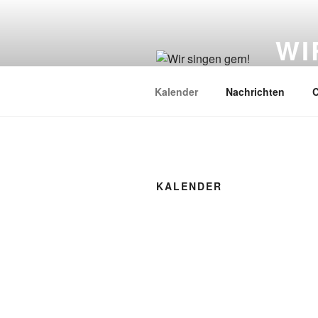
Zum
Inhalt
WI
springen
Chorgem
Kalender
Nachrichten
C
KALENDER