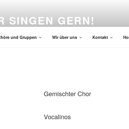
R SINGEN GERN!
einschaft Eichwalde e.V.
höre und Gruppen
Wir über uns
Kontakt
Ho
Gemischter Chor
Vocalinos