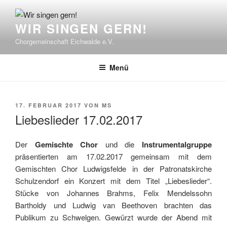
Zum
Inhalt
WIR SINGEN GERN!
springen
Chorgemeinschaft Eichwalde e.V.
Menü
VERÖFFENTLICHT
17. FEBRUAR 2017
VON
MS
AM
Liebeslieder 17.02.2017
Der
Gemischte Chor
und die
Instrumentalgruppe
präsentierten am 17.02.2017 gemeinsam mit dem
Gemischten Chor Ludwigsfelde in der Patronatskirche
Schulzendorf ein Konzert mit dem Titel „Liebeslieder“.
Stücke von Johannes Brahms, Felix Mendelssohn
Bartholdy und Ludwig van Beethoven brachten das
Publikum zu Schwelgen. Gewürzt wurde der Abend mit