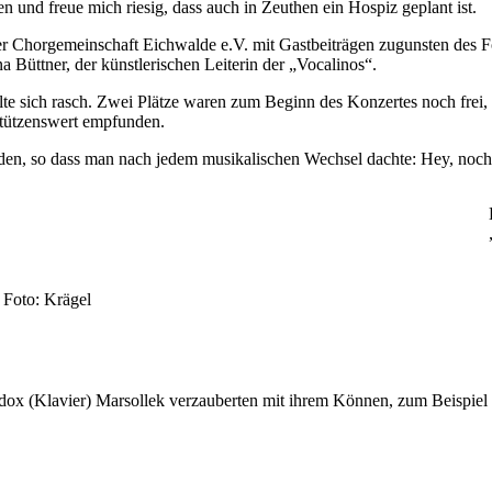
 und freue mich riesig, dass auch in Zeuthen ein Hospiz geplant ist.
r Chorgemeinschaft Eichwalde e.V. mit Gastbeiträgen zugunsten des Fö
na Büttner, der künstlerischen Leiterin der „Vocalinos“.
lte sich rasch. Zwei Plätze waren zum Beginn des Konzertes noch frei, 
stützenswert empfunden.
den, so dass man nach jedem musikalischen Wechsel dachte: Hey, no
Foto: Krägel
ddox (Klavier) Marsollek verzauberten mit ihrem Können, zum Beispi