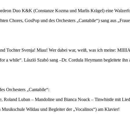
kkordeon Duo K&K (Constanze Kozma und Marlis Krägel) eine Walzerfo
chten Chores, GosPop und des Orchesters „Cantabile“) sang aus „Frau
er und Tochter Svenja! Miau! Wer dabei war, weiß, was ich meine
for a while“. László Szabó sang –Dr. Cordula Heymann begleitete ihn 
es Orchesters „Cantabile“:
tarre, Roland Luban – Mandoline und Bianca Noack – Tinwhistle mit Li
n Musikschule Wildau und Begleiter der „Vocalinos“) am Klavier!