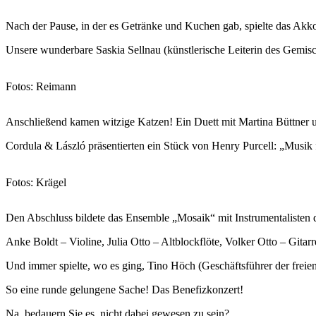
Nach der Pause, in der es Getränke und Kuchen gab, spielte das A
Unsere wunderbare Saskia Sellnau (künstlerische Leiterin des Gemis
Fotos: Reimann
Anschließend kamen witzige Katzen! Ein Duett mit Martina Büttn
Cordula & László präsentierten ein Stück von Henry Purcell: „Musik 
Fotos: Krägel
Den Abschluss bildete das Ensemble „Mosaik“ mit Instrumentalisten d
Anke Boldt – Violine, Julia Otto – Altblockflöte, Volker Otto – Gi
Und immer spielte, wo es ging, Tino Höch (Geschäftsführer der freie
So eine runde gelungene Sache! Das Benefizkonzert!
Na, bedauern Sie es, nicht dabei gewesen zu sein?