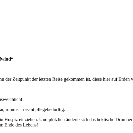
ufwind“
nn der Zeitpunkt der letzten Reise gekommen ist, diese hier auf Erden
usweichlich!
r, rumms – rasant pflegebedürftig.
ein Hospiz einziehen. Und plötzlich änderte sich das hektische Drumhe
zum Ende des Lebens!