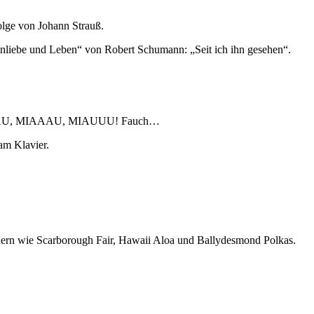
lge von Johann Strauß.
enliebe und Leben“ von Robert Schumann: „Seit ich ihn gesehen“.
: MIIIIAU, MIAAAU, MIAUUU! Fauch…
am Klavier.
edern wie Scarborough Fair, Hawaii Aloa und Ballydesmond Polkas.