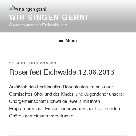
Zum
Inhalt
WIR SINGEN GERN!
springen
Chorgemeinschaft Eichwalde e.V.
Menü
VERÖFFENTLICHT
13. JUNI 2016
VON
MS
AM
Rosenfest Eichwalde 12.06.2016
Anläßlich des traditionellen Rosenfestes traten unser
Gemischter Chor und der Kinder- und Jugendchor unserer
Chorgemeinschaft Eichwalde jeweils mit ihren
Programmen auf. Einige Lieder wurden auch von beiden
Chören gemeinsam vorgetragen.