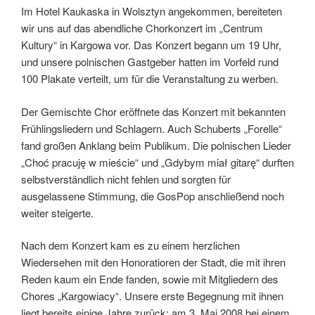
Im Hotel Kaukaska in Wolsztyn angekommen, bereiteten
wir uns auf das abendliche Chorkonzert im „Centrum
Kultury“ in Kargowa vor. Das Konzert begann um 19 Uhr,
und unsere polnischen Gastgeber hatten im Vorfeld rund
100 Plakate verteilt, um für die Veranstaltung zu werben.
Der Gemischte Chor eröffnete das Konzert mit bekannten
Frühlingsliedern und Schlagern. Auch Schuberts „Forelle“
fand großen Anklang beim Publikum. Die polnischen Lieder
„Choć pracuję w mieście“ und „Gdybym miał gitarę“ durften
selbstverständlich nicht fehlen und sorgten für
ausgelassene Stimmung, die GosPop anschließend noch
weiter steigerte.
Nach dem Konzert kam es zu einem herzlichen
Wiedersehen mit den Honoratioren der Stadt, die mit ihren
Reden kaum ein Ende fanden, sowie mit Mitgliedern des
Chores „Kargowiacy“. Unsere erste Begegnung mit ihnen
liegt bereits einige Jahre zurück: am 3. Mai 2008 bei einem