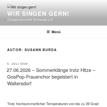
Zum
Inhalt
WIR SINGEN GERN!
springen
Chorgemeinschaft Eichwalde e.V.
Menü
AUTOR:
SUSANN BURDA
VERÖFFENTLICHT
5. JULI 2026
AM
27.06.2026 – Sommerklänge trotz Hitze –
GosPop-Frauenchor begeistert in
Waltersdorf
Trotz hochsommerlicher Temperaturen von bis zu 39 Grad