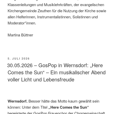
Klassenleitungen und Musiklehrkräften, der evangelischen
Kirchengemeinde Zeuthen für die Nutzung der Kirche sowie
allen Helferinnen, Instrumentalistinnen, Solistinnen und
Moderator*innen.
Martina Büttner
VERÖFFENTLICHT
5. JULI 2026
AM
30.05.2026 – GosPop in Wernsdorf: „Here
Comes the Sun“ – Ein musikalischer Abend
voller Licht und Lebensfreude
Wernsdorf.
Besser hätte das Motto kaum gewählt sein
können: Unter dem Titel
„Here Comes the Sun“
begeisterte der GosPop Frauenchor der Chorgemeinschaft