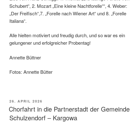
Schubert“, 2. Mozart „Eine kleine Nachtforelle““, 4. Weber:
„Der Freifisch“,7. „Forelle nach Wiener Art“ und 8. „Forelle
Italiana“.
Alle hielten motiviert und freudig durch, und so war es ein
gelungener und erfolgreicher Probentag!
Annette Büttner
Fotos: Annette Bütter
VERÖFFENTLICHT
26. APRIL 2026
AM
Chorfahrt in die Partnerstadt der Gemeinde
Schulzendorf – Kargowa