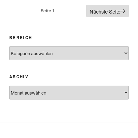
Seitennummerierung
Seite
1
Nächste Seite
der
Beiträge
BEREICH
Bereich
ARCHIV
Archiv